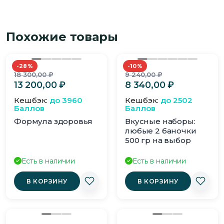
Похожие товары
-28%
-10%
Первоначальная
Первонач
18 300,00
₽
9 240,00
₽
цена
Текущая
цена
Текущая
13 200,00
₽
8 340,00
₽
составляла
цена:
составлял
цена:
Кешбэк:
до 3960
Кешбэк:
до 2502
18
13
9
8
Баллов
Баллов
300,00 ₽.
200,00 ₽.
240,00 ₽.
340,00 ₽.
Формула здоровья
Вкусные наборы:
любые 2 баночки
500 гр на выбор
Есть в наличии
Есть в наличии
В КОРЗИНУ
В КОРЗИНУ
Этот
товар
имеет
несколько