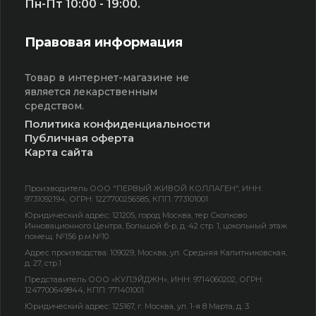
Пн-Пт 10:00 - 19:00.
Правовая информация
Товар в интернет-магазине не
является лекарственным
средством.
Политика конфиденциальности
Публичная оферта
Карта сайта
Производитель ООО "ПЕРВЫЙ ЖИВОЙ КОЛЛАГЕН", ИНН:
9731092194, ОГРН: 1227700256585, КПП: 773101001
Юридический адрес: 121205, город Москва, тер Сколково
Инновационного Центра, Большой б-р, д. 42 стр. 1, цокольный этаж
помещ. №156 р.м.№10
Адрес производства: 109029, Москва, ул. Средняя Калитниковская,
д. 27, стр.1
Представитель ООО «КУЛЭЙДЖН», ИНН: 9714060202, ОГРН:
1247700649844, КПП: 771401001
Юридический адрес: 125167, г. Москва, ул. 1-я 8 Марта, д. 3