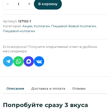
−
+
В корзину
Количество
товара
Набор
Артикул:
12702-1
стиков
Категории:
Акции
,
Коллаген
,
Пищевой Живой Коллаген
,
2+1
Пищевой коллаген
Есть вопросы? Получите оперативный ответ в удобном
мессенджере
Описание
Доставка и оплата
Отзывы
Попробуйте сразу 3 вкуса