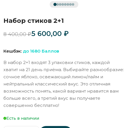
Набор стиков 2+1
Первоначальная
Текущая
5 600,00
₽
8 400,00
₽
цена
цена:
Кешбэк:
до 1680 Баллов
составляла
5
В набор 2+1 входят 3 упаковки стиков, каждой
8
600,00 ₽.
хватит на 21 день приёма. Выбирайте разнообразие:
400,00 ₽.
сочное яблоко, освежающий лимон/лайм и
нейтральный классический вкус. Это отличная
возможность понять, какой вариант нравится вам
больше всего, а третий вкус вы получаете
совершенно бесплатно!
Есть в наличии