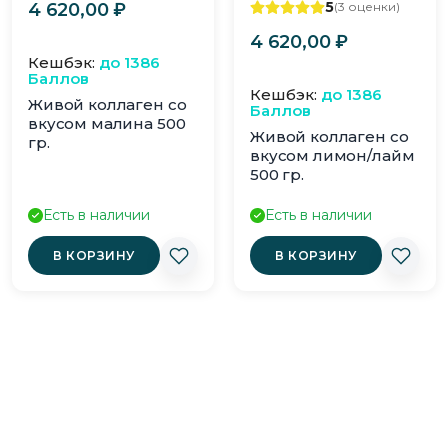
5
4 620,00
₽
(3 оценки)
вариаций.
4 620,00
₽
Опции
×
Кешбэк:
до 1386
можно
Баллов
выбрать
Кешбэк:
до 1386
Живой коллаген со
Баллов
на
вкусом малина 500
Живой коллаген со
странице
гр.
вкусом лимон/лайм
товара.
500 гр.
Есть в наличии
Есть в наличии
В КОРЗИНУ
В КОРЗИНУ
Получите скидку 10%
Подпишитесь и получите еженедельную
подборку с бонусами