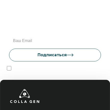
Подпишитесь на
рассылку
Узнавайте первыми о специальных
предложениях и новинках!
Нажимая кнопку «Подписаться», я даю согласие
на
обработку персональных данных
.
Подписаться
Даю согласие на
обработку персональных данных