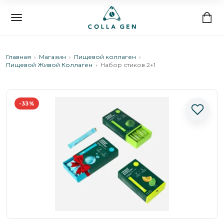
Перейти
к
содержимому
Главная
›
Магазин
›
Пищевой коллаген
›
Пищевой Живой Коллаген
›
Набор стиков 2+1
-33%