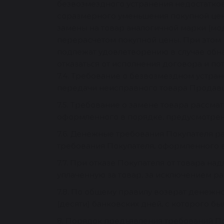
безвозмездного устранения недостатков
соразмерного уменьшения покупной це
замены на товар аналогичной марки (мод
перерасчетом покупной цены. При этом 
подлежат удовлетворению в случае обн
отказаться от исполнения договора и по
7.4. Требование о безвозмездном устран
передачи неисправного товара Продавц
7.5. Требование о замене товара рассма
оформленного в порядке, предусмотре
7.6. Денежные требования Покупателя ра
требования Покупателя, оформленного 
7.7. При отказе Покупателя от товара н
уплаченную за товар, за исключением р
7.8. По общему правилу возврат денежно
(десяти) банковских дней, с которого б
8. Порядок предъявления требований П