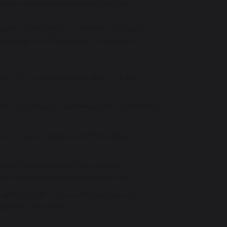
покупателем или третьим лицом;
одели, артикула) с соответствующим
аров эти требования покупателя
ка пяти) календарных дней с даты
ения Продавцом требования Покупателя,
дней с даты получения Продавцом
давец возвращает ему сумму,
ходы были понесены Продавцом.
овский счет Покупателя в течение 10
орились об ином.