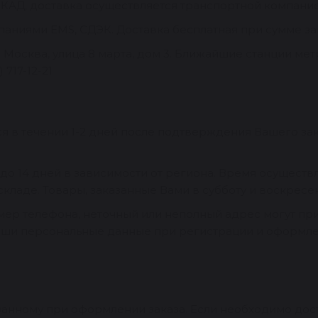
МКАД, доставка осуществляется транспортной компание
аниями EMS, СДЭК. Доставка бесплатная при сумме зак
 Москва, улица 8 марта, дом 3. Ближайшие станции мет
 717-12-21
я в течении 1-2 дней после подтверждения Вашего за
 до 14 дней в зависимости от региона. Время осуществ
складе. Товары, заказанные Вами в субботу и воскресен
р телефона, неточный или неполный адрес могут при
аши персональные данные при регистрации и оформле
занному при оформлении заказа. Если необходимо дост