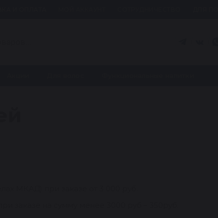
КА И ОПЛАТА
МОЙ АККАУНТ
СОТРУДНИЧЕСТВО
ДЛЯ П
Акции
Для волос
Функциональные напитки
ей
лах МКАД) при заказе от 3 000 руб.
ри заказе на сумму менее 3000 руб – 350руб.