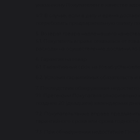
указанному Покупателем в качестве адр
4.7. В случае, если в дату и время дост
потребовать предварительную оплату по
5. Возврат товара надлежащего качеств
5.1. Покупатель вправе отказаться от то
расходы на осуществление доставки, т
6. Гарантия на товар
6.1. Гарантийный срок на товар установл
6.2. Условия гарантийных обязательств и 
7. Последствия обнаружения недостатко
7.1. Претензии Покупателя относительно 
позднее 20 (двадцати) календарных дней
7.2. Покупатель также вправе предъявит
гарантийного срока или срока годности.
7.3. При обнаружении недостатков Поку