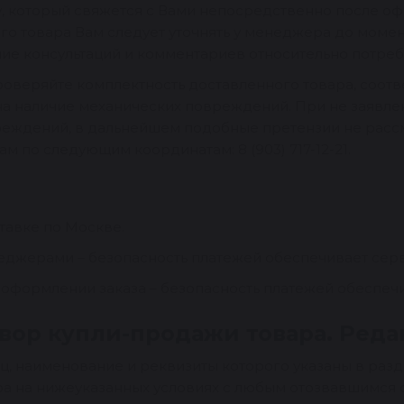
 который свяжется с Вами непосредственно после офо
го товара Вам следует уточнять у менеджера до момен
ие консультаций и комментариев относительно потреби
роверяйте комплектность доставленного товара, соот
 на наличие механических повреждений. При не заявле
еждений, в дальнейшем подобные претензии не рассм
м по следующим координатам: 8 (903) 717-12-21.
тавке по Москве.
неджерами – безопасность платежей обеспечивает сер
и оформлении заказа – безопасность платежей обеспе
ор купли-продажи товара. Редакц
, наименование и реквизиты которого указаны в разд
ра на нижеуказанных условиях с любым отозвавшимся