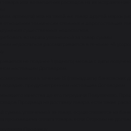
 товара или возмещения расходов на их исправление 
ны;
ели, артикула) или на такой же товар другой марки (м
в отношении технически сложных и дорогостоящих тов
аружения существенных недостатков;
требовать возврата уплаченной за товар суммы.
ении недостатков рассматривается в течение 45 (соро
у.
тривается не позднее 1 (одного) месяца с даты получ
нном настоящим Договором.
ссматривается в течение 15 (пятнадцати) банковских 
в порядке, предусмотренном настоящим Договором.
адлежащего качества до его передачи Покупателю, Про
асходов Продавца на доставку товара, если такие рас
й суммы, уплаченной за товар, осуществляется на банк
ыла произведена оплата товара, если Стороны не догов
окупателя Продавцу