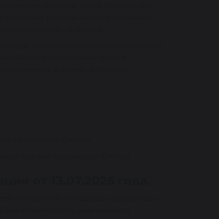
рмления заказа на сайте. Просим Вас
та покупки. В обязанности работников
тельских свойств товара.
ветствие доставленного товара описанию
нии Вами при получении товара
атриваются. В случае вопросов,
вис-провайдер ЮKassa.
чивает сервис-провайдер ЮKassa.
ия от 13.07.2026 года.
еле «Реквизиты Продавца», предлагает
 физическим лицом, именуемым в