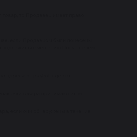
ял товар, то Продавец имеет право
случае, если Продавцом были понесены
ки подлежит возмещению Покупателем.
адресу: https://colla-gen.ru
) упаковки товара принимаются не
ара, если они обнаружены в течение