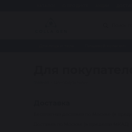
Перейти
КАТАЛОГ
О ПРОДУКТЕ
АКЦИИ
ДОСТАВ
к
содержимому
Поиск
товаров
Для лица и тела
Пищевой колаген
Для покупател
Главная
›
Для покупателей
Доставка
Бесплатная доставка по Москве (в преде
Доставка по Москве (в пределах МКАД) п