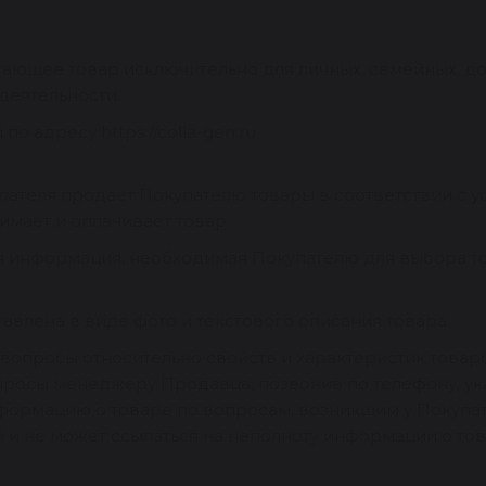
тающее товар исключительно для личных, семейных, до
еятельности.
о адресу https://colla-gen.ru
купателя продаёт Покупателю товары в соответствии с
имает и оплачивает товар.
ная информация, необходимая Покупателю для выбора т
авлена в виде фото и текстового описания товара.
кли вопросы относительно свойств и характеристик тов
просы менеджеру Продавца, позвонив по телефону, ук
ормацию о товаре по вопросам, возникшим у Покупате
 и не может ссылаться на неполноту информации о тов