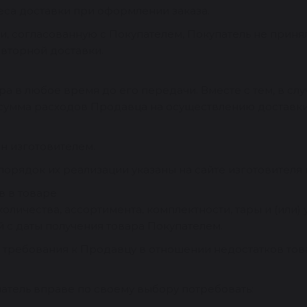
еса доставки при оформлении заказа.
авки, согласованную с Покупателем, Покупатель не прин
вторной доставки.
а
вара в любое время до его передачи. Вместе с тем, в 
о сумма расходов Продавца на осуществлению достав
ен изготовителем.
порядок их реализации указаны на сайте изготовителя по 
в в товаре
количества, ассортимента, комплектности, тары и (или
 с даты получения товара Покупателем.
ь требования к Продавцу в отношении недостатков тов
патель вправе по своему выбору потребовать: