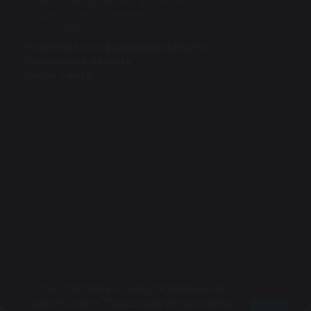
Товар в интернет-магазине не
является лекарственным
средством.
Политика конфиденциальности
Публичная оферта
Карта сайта
Производитель ООО "ПЕРВЫЙ ЖИВОЙ КОЛЛАГЕН", ИНН:
9731092194, ОГРН: 1227700256585, КПП: 773101001
Юридический адрес: 121205, город Москва, тер Сколково
Инновационного Центра, Большой б-р, д. 42 стр. 1, цокольный этаж
помещ. №156 р.м.№10
Адрес производства: 109029, Москва, ул. Средняя Калитниковская,
д. 27, стр.1
Представитель ООО «КУЛЭЙДЖН», ИНН: 9714060202, ОГРН:
1247700649844, КПП: 771401001
Юридический адрес: 125167, г. Москва, ул. 1-я 8 Марта, д. 3
Все права защищены © 2026 г.
Политика конфиденциальности
Публичная оферта
Мы используем куки для улучшения
Карта сайта
работы сайта. Продолжая использовать