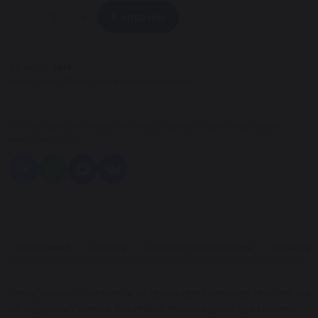
−
+
В корзину
Количество
товара
Предвитаминный
Артикул:
1416
комплекс
Категория:
Функциональные напитки
на
12
дней
Есть вопросы? Получите оперативный ответ в удобном
мессенджере
Описание
Состав
Способ применения
Действи
Метабиотик отличается от про-и пребиотиков тем, что он
не содержит живые бактерии, чужеродные для нашего