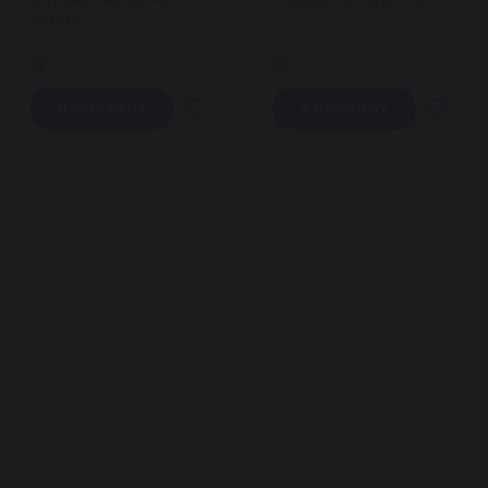
дней
Есть в наличии
Есть в наличии
В КОРЗИНУ
В КОРЗИНУ
Подпишитесь на
рассылку
Узнавайте первыми о специальных
предложениях и новинках!