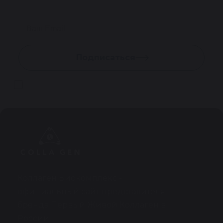
Подписаться
Даю согласие на
обработку персональных данных
Коллаген Биокомплекс -
официальный сайт представителя
бренда Первый Живой Коллаген в
России