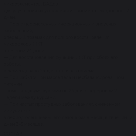
микроэлементов, БАДов
для улучшения их усвояемости принимать ежедневно 12
дней.
— После перенесённых инфекционных и вирусных
заболеваний,
операций, травмах для полного восстановления
микрофлоры ЖКТ
в течении 24 дней.
— Для восстановления функции ЖКТ при сбоях его
работы,
рекомендовано 24 дня от начала приема.
— При избыточной массе тела и несбалансированном
питании
применять двумя курсами по 24 дня с перерывом 2
недели между курсами.
— При частых простудных заболеваниях, сниженном
иммунитете
в период осенне-зимнего сезона раз в месяц в течении 12
дней 3−5 месяцев.
СОСТАВ: