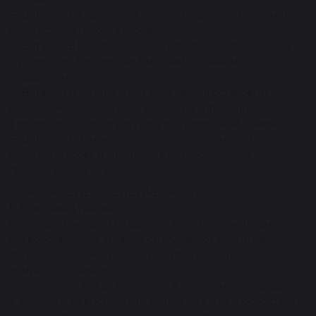
— Витамин В9 (фолиевая кислота): укрепляет иммунитет,
важен для женского здоровья.
— Витамин В12: отвечает за метаболизм жиров, белков
и углеводов. Без него не быть нам стройными
и здоровыми.
— Витамин Н (биотин): без него нельзя остановить
выпадение волос, а также влияет на выработку
ферментов, которые регулируют углеводный обмен.
— Витамин PP (никотиновая кислота): помогает
разжижать кровь и участвует в метаболических
процессах белков и жиров.
ОСНОВНОЕ ДЕЙСТВИЕ ПРЕПАРАТА:
1. Защитная функция.
Полезные бактерии подавляют рост болезнетворных
микроорганизмов. А также стимулируют защитные
функции человека, так как участвуют в синтезе
иммуноглобулинов.
2. Усваивание микроэлементов, в особенности кальция.
3. Усиление перистальтики кишечника, что способствует