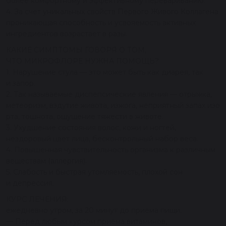
более комфортному и эффективному перевариванию.
4. За счет уникальных свойств Первого Живого Коллагена
проникающая способность и усвояемость активных
ингредиентов возрастает в разы.
КАКИЕ СИМПТОМЫ ГОВОРЯ О ТОМ,
ЧТО МИКРОФЛОРЕ НУЖНА ПОМОЩЬ?
1. Нарушение стула — это может быть как диарея, так
и запор.
2. Так называемые диспепсические явления — отрыжка,
метеоризм, вздутие живота, изжога, неприятный запах изо
рта, тошнота, ощущение тяжести в животе.
3. Ухудшение состояния волос, кожи и ногтей,
нездоровый цвет лица, бесконтрольный набор веса.
4. Повышенная чувствительность организма к различным
веществам (аллергия).
5. Слабость и быстрая утомляемость, плохой сон
и депрессия.
КУРС ЛЕЧЕНИЯ:
ежедневно утром, за 20 минут до приема пищи.
— Перед любым курсом приема витаминов,