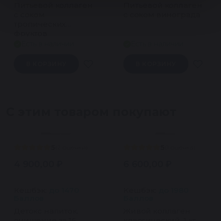
Питьевой коллаген
Питьевой коллаген
с соком
с соком винограда
тропических
фруктов
Есть в наличии
Есть в наличии
В КОРЗИНУ
В КОРЗИНУ
С этим товаром покупают
5
5
(2 оценки)
(1 оценка)
4 900,00
₽
6 600,00
₽
Кешбэк:
до 1470
Кешбэк:
до 1980
Баллов
Баллов
Детокс напиток,
Живой коллаген
очищение за 16
классический, 1 кг