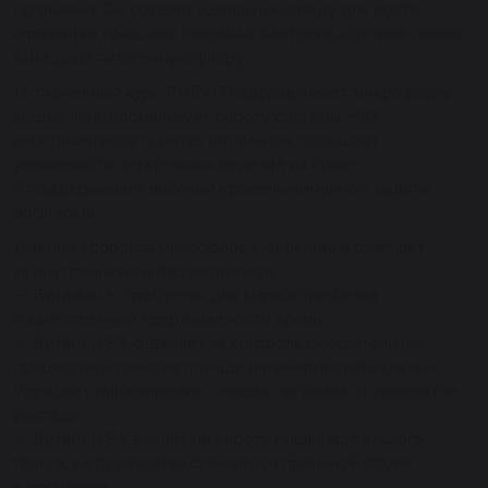
организма. Он создает идеальную среду для роста
и развития «родных» полезных бактерий, которые плавно
замещают патогенную флору.
12-тидневный курс PREVIT оздоравливает микрофлору
кишечника, нормализует работу системы ЖКТ,
восстанавливает синтез витаминов, повышает
усвояемость питательных веществ из пищи
и поддерживает высокий уровень иммунной защиты
организма.
Именно здоровая микрофлора кишечника отвечает
за внутренний синтез витаминов:
— Витамин К: требуется для выработки белка
и качественной свертываемости крови.
— Витамин В3: отвечает за контроль окислительных
процессов и помогает лучше регенерировать клетки.
Улучшает пищеварение, очищая организм от продуктов
распада.
— Витамин В6: влияет на работу пищеварительного
тракта, а его нехватка становится причиной сбоев
в организме.