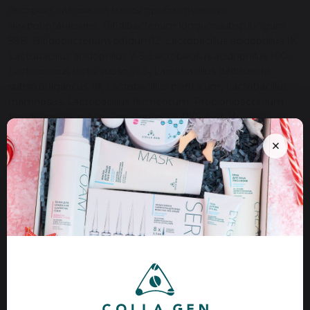
Экстракт клеточной массы пробиотических
микроорганизмов: Bifidibacterium longumsubsp.longum
58B, Bifidobacterium bifidum12, Lactobacillus acidophilus IK,
Lactobacillus acidophilus Y-5, Lactobacillus acidophilus 100,
Lactococcus lactis subsp.748, Lactobacillus delbrueckii
subsp.bulgaricus 19, Lactobacillus plantarum, Lactobacillus
rhamnosus, Lactobacillus fermentum, Propionibacterium
freudenreichii subsp. Freudenreichii RYS-4-irf. Инулин,
экстракты трав: Таволга, Кипрей, Курильский чай,
×
Hydrolized collagen, вода.
1 упаковка — 12 флаконов по 25 мл.
Страна производства Россия
Похожие товары